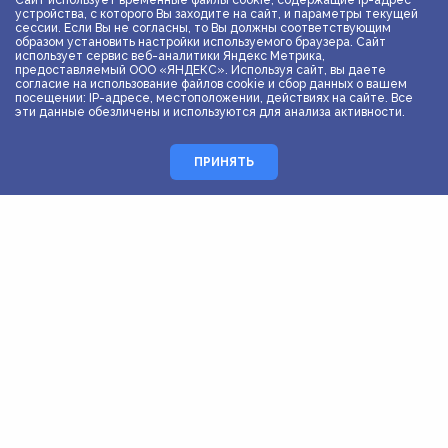
Сайт использует временные файлы cookie, содержащие ip-адрес
устройства, с которого Вы заходите на сайт, и параметры текущей
сессии. Если Вы не согласны, то Вы должны соответствующим
образом установить настройки используемого браузера. Сайт
Котоблюз
использует сервис веб-аналитики Яндекс Метрика,
предоставляемый ООО «ЯНДЕКС». Используя сайт, вы даете
согласие на использование файлов cookie и сбор данных о вашем
Аудиоплеер
посещении: IP-адресе, местоположении, действиях на сайте. Все
00:00
00:00
эти данные обезличены и используются для анализа активности.
ПРИНЯТЬ
Лужи
Аудиоплеер
00:00
00:00
На каменном темно
Аудиоплеер
00:00
00:00
Натюрморт